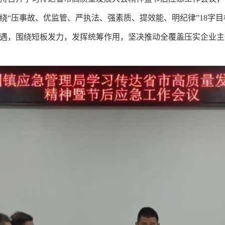
绕“压事故、优监管、严执法、强素质、提效能、明纪律”18字目
遇，围绕短板发力，发挥统筹作用，坚决推动全覆盖压实企业主