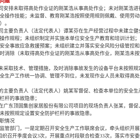
问题
司安排未取得
高处
作业证的
刚某浩
从事
高处
作业；未对
刚某浩
进
全操作技能；未监督、教育
刚某浩
按照使用规则佩戴、使用劳动
）
。
司主要负责人（法定代表人）
谭某芬
在生产经营过程中未建立健
操作规程；未组织制定并实施本单位安全生产教育和培训计划；
安全事故应急救援预案
；
未组织建立并落实安全风险分级管控和
时消除（未取得高
处
作业证的
刚某浩
从事高
处
作业，
刚某浩
未按
未采取技术、管理措施，及时消除事故发生的设备平台未按照规
全生产工作统一协调、管理不到位，未发现作业人员未取得高处
的主要负责人（法定代表人）
姚某军
督促、检查本单位的安全生
栏杆的事故隐患；
在
广东顶固集创家居股份有限公司
项目的现场负责人
张某
，督促
未按照规定设置安全防护栏杆的事故隐患。
职情况
监管部门，一是
定期召开安全生产工作联席会议
，
牵头组织开展
组织召开季度会议3次，开展重点时段联合检查33次，落实市安委