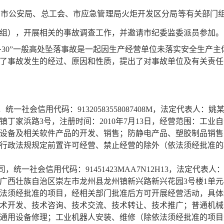
，市公安局、总工会、市应急管理局火炬开发区分局等有关部门
组），开展相关的事故调查工作，并邀请市纪委监委派员参加。
·30”一般高处坠落事故
是一起因生产经营单位未落实安全生产主
事故发生的经过、原因和性质，提出了对事故单位及有关责任
会信用代码：91320583558087408M，法定代表人：
姚
丁家浜路3号，注册时间：2010年7月13日，经营范围：工业
设备及相关软件产品的开发、销售；防静电产品、塑胶制品销售
行政法规规定前置许可经营、禁止经营的除外（依法须经批准的
一社会信用代码：91451423MAA7N12H13，法定代表人
西壮族自治区崇左市龙州县龙州镇新兴路新兴花园3号楼1单元403
法须经批准的项目，经相关部门批准后方可开展经营活动，具体
术开发、技术咨询、技术交流、技术转让、技术推广；普通机械
通用设备修理；工业机器人安装、维修（除依法须经批准的项目