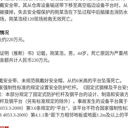
戴安全带，其从仓库设备输送带下移至高空临边设备平台时，从
被撞掉，失去安全帽保护的
刚某浩
在下坠过程中后脑撞击消防水
现场，
刚某浩
经120现场抢救无效死亡。
情况
失约
220
万元。
证明（推断）书》记载
，
刚某浩
，男，44岁，
死亡原因为
严重
颅
金额共计人民币
220
万元。
戴安全带、未规范佩戴好安全帽，从约6米高的平台坠落死亡
。
家强制性标准的规定设置安全防护栏杆。《固定式钢梯及平台安
）第1条范围：本部分规定了固定式防护栏杆及钢平台的设计、制造和
杆及钢平台（另有标准规定的除外）。事故发生的设备平台属于
053.3-2009）第3.6条规定的“平台”，该平台不符合国家强
053.3-2009）第4.1.1条“距下方相邻地板或地面1.2m及