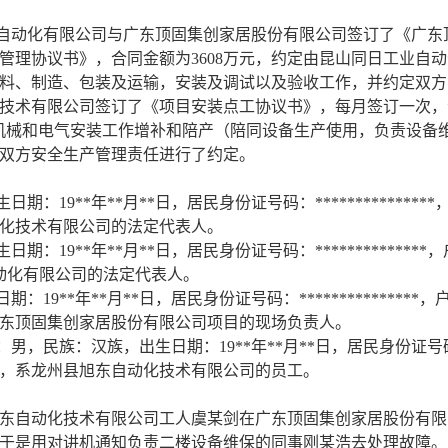
自动化有限公司与广东顶固集创家居股份有限公司签订了《广东
管理协议书》，合同金额为3608万元，约定由昆山同日工业自
料、制造、包装及运输，安装及调试以及验收工作，并约定双方
技术有限公司签订了《项目安装点工协议书》，每月签订一次，
）的机械和电气安装工作增补和陪产（陪同设备生产使用，负责设
双方安全生产管理责任进行了约定。
日期：19
**
年
**
月
**
日，居民身份证号码：
***************
化技术有限公司的法定代表人。
日期：19
**
年
**
月
**
日，居民身份证号码：
**************
，
动化有限公司的法定代表人。
期：19
**
年
**
月
**
日，居民身份证号码：
***************
，
东顶固集创家居股份有限公司项目的现场负责人。
：男，民族：汉族，出生日期：19
**
年
**
月
**
日，居民身份证号
，系龙州县旭东自动化技术有限公司的员工
。
旭东自动化技术有限公司工人
虞某剑
在广东顶固集创家居股份有限
于是用对讲机通知负责二楼设备维保的同事
刚某浩
去处理故障。