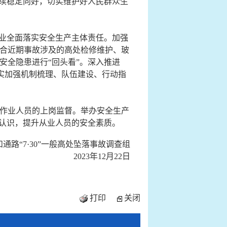
持续稳定向好，切实维护好人民群众生
企业全面落实安全生产主体责任。
加强
合
近期事故涉及的高处检修维护、玻
安全隐患
进行
“回头看”。深入推进
切实加强机制梳理、队伍建设、行动指
作业人员的上岗监督。举办安全生产
的认识，提升从业人员的安全素质。
“7·30”一般
高处坠落事故调查组
2023年12月
22
日
打印
关闭