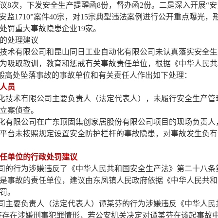
议8次，下发安全生产提醒函8份，督办函2份。
二
是深入开展“安监
安监1710”案件40宗，对15宗典型违法案例进行公开重点曝光
处罚重大事故隐患企业19家。
的处理建议
技术有限公司
和
昆山同日工业自动化有限公司未认真落实安全生
为吸取教训，教育和惩戒有关事故责任单位，根据《中华人民共
一般高处坠落事故
的事故单位和有关责任人作出如下处理：
人员
化技术有限公司主要负责人（法定代表人），未履行安全生产管
立案侦查。
化有限公司在广东顶固集创家居股份有限公司项目的现场负责人
平台未按照规定设置安全防护栏杆的事故隐患，对事故发生负有
任单位的行政处罚建议
司的行为涉嫌违反了《中华人民共和国安全生产法》第二十八条
是事故的责任单位，建议由东凤镇人民政府依据《中华人民共和
罚。
司主要负责人（法定代表人）
谭某芬
的行为涉嫌违反《中华人民
芬
存在涉嫌刑事犯罪情形，若公安机关决定对
谭某芬
在该起事故