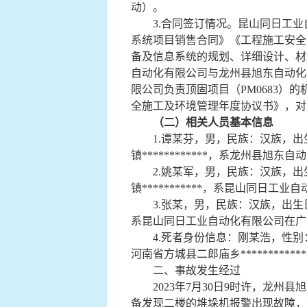
动）。
3.合同签订情况。昆山同日工业
系统项目销售合同》《工程施工安全
备及信息系统的规划、详细设计、材
自动化有限公司与龙州县旭东自动化
限公司负责顶固项目（PM0683
全施工及环境管理年度协议书》，对
（二）
相关人员基本信息
1.
谭某芬
，男，民族：汉族，出生
镇
************
，系龙州县旭东自动
2.
姚某军
，男，民族：汉族，出生
镇
***********
，系昆山同日工业自
3.
张某
，男，民族：汉族，出生日
系昆山同日工业自动化有限公司在广
4.死者身份信息：
刚某浩
，性别
河南省方城县
二郎庙乡
************
二、事故发生经过
2023年7月30日9时许，龙州县
备发现二楼的堆垛机报警出现故障，