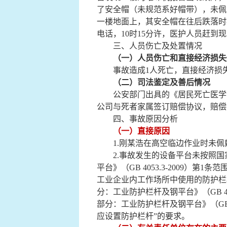
了安全帽（未规范系好帽带），未佩
一楼地面上，其安全帽在往后跌落时
电话，10时15分许，医护人员赶到
三、
人员伤亡及处置情况
（一）人员伤亡和直接经济损失
事故造成1人死亡，直接经济损
（二）司法鉴定及善后情况
公安部门出具的《居民死亡医学
公司
与死者家属签订赔偿协议，赔偿
四、
事故原因分析
（一）直接原因
1.
刚某浩
在高空临边作业时未佩
2.
事故发生的设备平台未按照国
平台》（GB 4053.3-2009
工业企业内工作场所中使用的防护栏
分：工业防护栏杆及钢平台》（GB 4
部分：工业防护栏杆及钢平台》（GB 4
应设置防护栏杆”的要求。