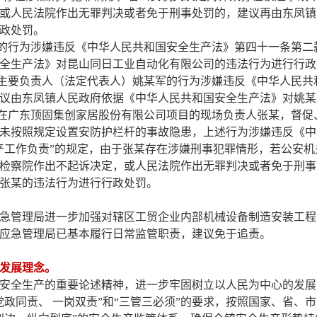
或人民法院作出无罪判决或者免于刑事处罚的，建议
再
由东凤镇
政处罚。
的行为涉嫌违反《中华人民共和国安全生产法》第四十一条第二
全生产法》对昆山同日工业自动化有限公司的违法行为进行行政
主要负责人（法定代表人）
姚某军
的行为涉嫌违反《中华人民共
议由东凤镇人民政府依据《中华人民共和国安全生产法》对
姚某
在
广东顶固集创家居股份有限公司
项目的现场负责人
张某
，督促
未按照规定设置安防护栏杆的事故隐患，上述行为涉嫌违反《中
产工作负责”的规定，由于
张某
存在涉嫌刑事犯罪情形，若公安机
检察院作出不起诉决定，或人民法院作出无罪判决或者免于刑事
张某
的违法行为进行行政处罚。
管理局进一步加强对辖区工贸企业内部机械设备制造安装工程
应急管理局已基本履行日常监管职责，建议免于追责。
发展理念。
全生产的重要论述精神，进一步牢固树立以人民为中心的发展
政同责、 一岗双责”和“三管三必须”的要求，按照国家、省、市