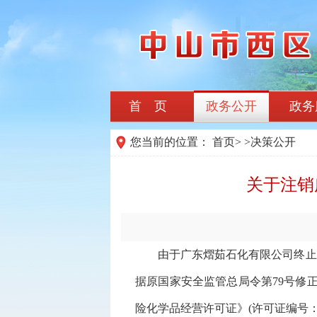
首 页
政务公开
政务
您当前的位置：
首页
>
>
决策公开
关于注销
由于广东熠茹石化有限公司终止危
据原国家安全监管总局令第79号修正
险化学品经营许可证》(许可证编号：粤中西