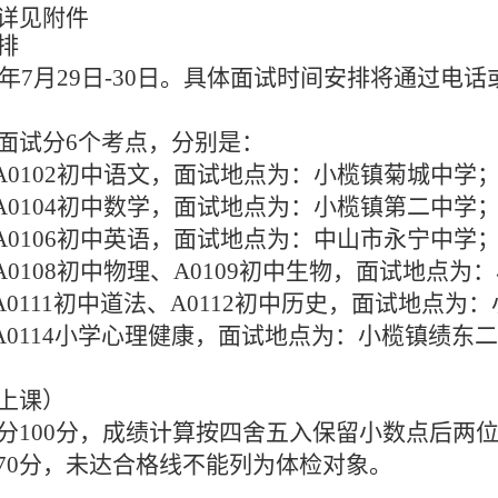
详见附件
排
24年7月29日-30日。具体面试时间安排将通过
面试分
6个考点，分别是：
A0102
初中语文，
面试地点
为：
小榄镇菊城中学
A0104
初中数学，
面试地点
为
：小榄镇第二中学
A0106
初中英语，
面试地点
为
：中山市永宁中学
A0108
初中物理
、
A0109
初中生物，
面试地点
为
：
A0111
初中道法
、
A0112
初中历史，
面试地点
为
：
A0114
小学心理健康，
面试地点
为
：小榄镇绩东二
上课）
分
100分，成绩计算按四舍五入保留小数点后两
为70分，未达合格线不能列为体检对象。