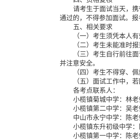
请考生于面试当天，携
通过的，不得参加面试。报
五、相关要求
（一）考生须凭本人有
（二）考生未能准时报
（三）考生自行前往面
并注意安全。
（四）考生不得穿、佩
（五）面试工作中，若
各考点
联系
人
：
小榄镇菊城中学
：
林老
小榄镇第二中学
：
吴老
中山市永宁中学
：
陈老
小榄镇东升初级中学
：
小榄镇第一中学
：
陈老