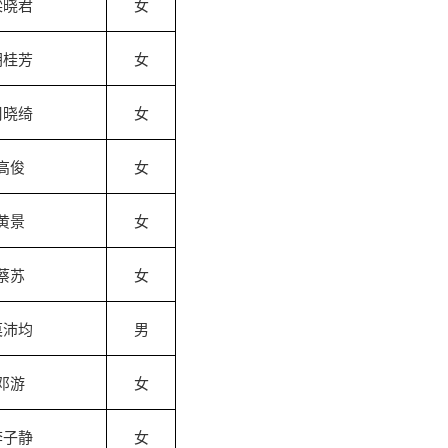
梁晓君
女
胡桂芳
女
周晓绮
女
高俊
女
黄景
女
蔡苏
女
莫沛均
男
邓游
女
李子静
女