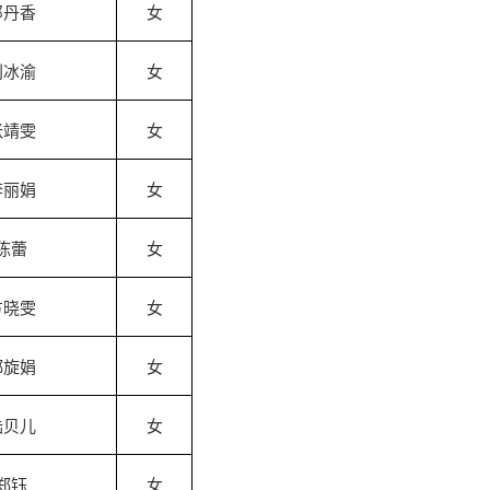
邓丹香
女
刘冰渝
女
张靖雯
女
李丽娟
女
陈蕾
女
方晓雯
女
郑旋娟
女
陆贝儿
女
郑钰
女