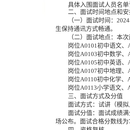
具体入围面试人员名单
二、
面试时间地点和安
（一）面试时间：
20
生保持通讯方式畅通。
（二）面试地点：
本次
岗位
A0101
初中语文
、
岗位
A0103
初中数学
、
岗位
A0105
初中英语
、
岗位
A0107
初中地理
、
岗位
A0110
初中化学
、
岗位
A0113
小学语文
、
三、面试方式及分值
面试方式：
试讲（模拟
面试分值：
面试成绩满
场公布。面试合格分数线
四、资格复核