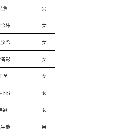
黄隽
男
曾金妹
女
杜汶希
女
黎智影
女
王英
女
巫小盼
女
易颖
女
黄宇能
男