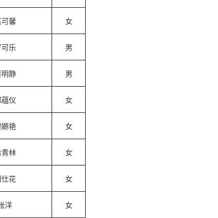
赵可馨
女
罗可乐
男
蔡明静
男
郭蕴仪
女
程嫄艳
女
涂青林
女
刘仕花
女
张洋
女