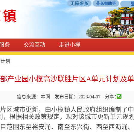
服务
交流互动
走进小榄
划计划
部产业园小榄高沙联胜片区A单元计划及
信息来源：本网
发布日期：2023-04-07
分享：
片区
城市更新，由小榄镇人民政府组织编制了
划
，根据相关政策规定，现对该城市更新单元规
目范围
东至裕安涌、南至东兴街、西至西沥涌