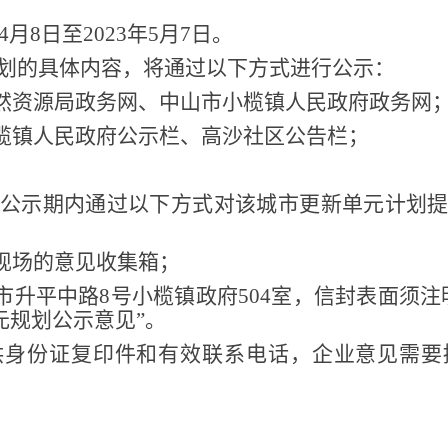
4
月
8
日至
202
3
年
5
月
7
日。
划的具体内容，将通过以下方式进行公示：
自然资源局政务网、中山市小榄镇人民政府政务网
小榄镇人民政府公示栏
、
高沙社区公告栏
；
。
公示期内通过以下方式对该城市更新单元计划
示现场的意见收集箱；
市升平中路8号小榄镇政府504室，信封表面须注
元规划
公示意见
”
。
供身份证复印件和有效联系电话，企业意见需要