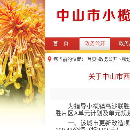
首 页
政务公开
政务
您当前的位置：
首页
>
政务公开
>
规
关于中山市西
为指导
小榄镇
高沙联胜
胜
片区
A单元计划及单元规
一、
该城市更新
改造项