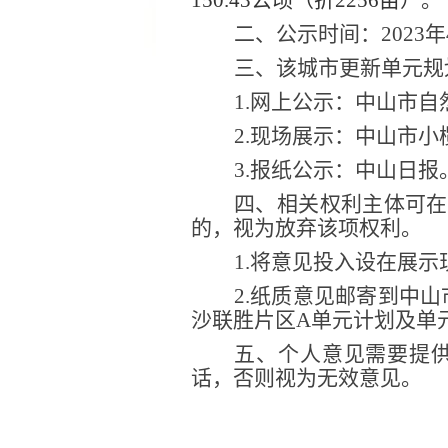
150.43
公顷（折
2256
亩）
。
二、公示时间：
20
23
年
三、该城市更新单元规
1.网上公示：中山市
2.现场展示：中山市
3.报纸公示：中山日报
四、相关权利主体可在
的，视为放弃该项权利。
1.将意见投入设在展
2.纸质意见邮寄到中山
沙联胜
片区
A单元计划及单
五、个人意见需要提
话，否则视为无效意见。