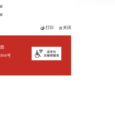
f
f
打印
关闭
地图
2868号