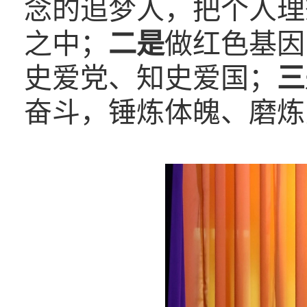
念的追梦人，把个人理
之中；
二是
做红色基因
史爱党、知史爱国；
三
奋斗，锤炼体魄、磨炼