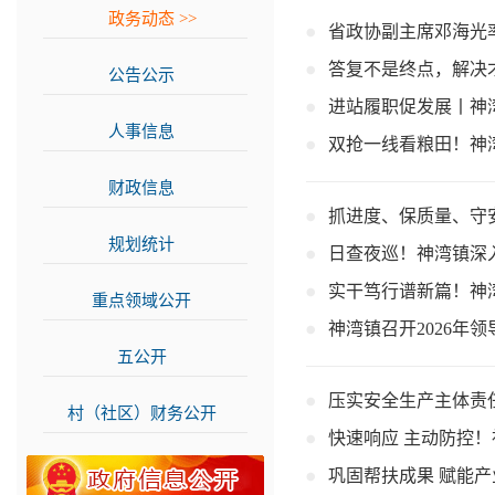
政务动态
>>
省政协副主席邓海光
答复不是终点，解决
公告公示
>>
进站履职促发展丨神
人事信息
>>
双抢一线看粮田！神
财政信息
>>
抓进度、保质量、守
规划统计
>>
日查夜巡！神湾镇深
实干笃行谱新篇！神
重点领域公开
>>
神湾镇召开2026年
五公开
>>
压实安全生产主体责
村（社区）财务公开
>>
快速响应 主动防控
巩固帮扶成果 赋能