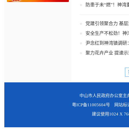
防患于未“燃”！神湾
党建引领聚合力 基
安全生产不松劲！神
尹念红到神湾镇调研
聚力花卉产业 提速
中山市人民政府办公室
粤ICP备11005604号
网站标识码
建议使用1024 X 