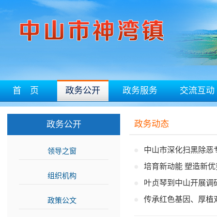
首 页
政务公开
政务服务
交流互动
政务动态
政务公开
中山市深化扫黑除恶
领导之窗
>>
培育新动能 塑造新优
组织机构
>>
叶贞琴到中山开展调
传承红色基因、厚植
政策公文
>>