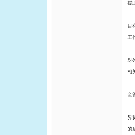
援
(
目
工
(
对
相
(
全
(
界
的