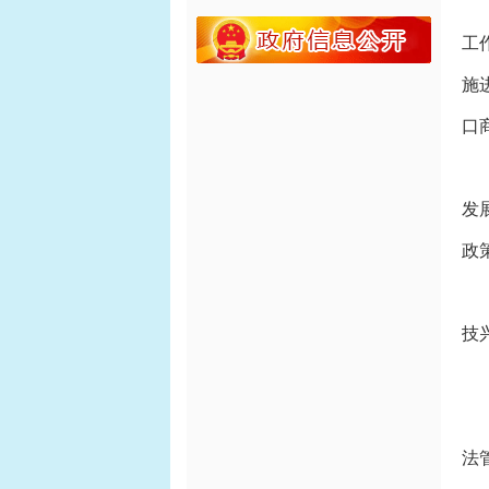
(
工
施
口
(
发
政
(
技
(
(
法