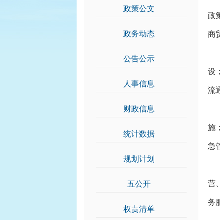
政策公文
>>
政
政务动态
>>
商
(
公告公示
>>
设
人事信息
>>
流
财政信息
>>
(
施
统计数据
>>
急
规划计划
>>
(
营
五公开
>>
务
权责清单
>>