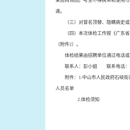
束后再领回。考生不得携带和使用与
递。
（三）对冒名顶替、隐瞒病史或弄
（四）本次体检工作按《广东省事
（附件2）。
体检结果由招聘单位通过电话或手
联系人：彭小姐 联系电话：0760
附件：1.中山市人民政府石岐街道
人员名单
2.体检须知