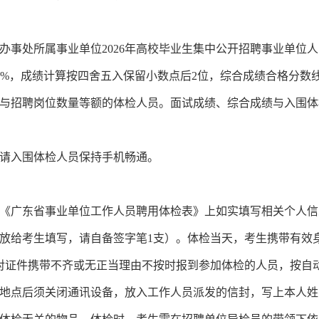
处所属事业单位2026年高校毕业生集中公开招聘事业单位人
×50%，成绩计算按四舍五入保留小数点后2位，综合成绩合格分数
与招聘岗位数量等额的体检人员。面试成绩、综合成绩与入围体
请入围体检人员保持手机畅通。
广东省事业单位工作人员聘用体检表》上如实填写相关个人信
放给考生填写，请自备签字笔1支）。体检当天，考生携带有效
对证件携带不齐或无正当理由不按时报到参加体检的人员，按自
点后须关闭通讯设备，放入工作人员派发的信封，写上本人姓