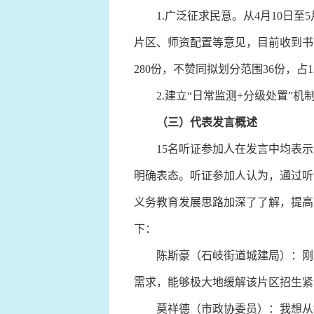
1.广泛征求民意。从4月10日至
片区、师资配置等意见，目前收到书
280份，不赞同拟划分范围36份，占1
2.建立“日常监测+分级处置”机
（
三
）
代表发言概述
15名听证参加人在发言中均表示支
明确表态。听证参加人认为，通过听
义务教育发展思路加深了了解，提高
下：
陈斯豪（石岐街道城建局）：刚才
需求，能够极大地缓解该片区招生紧
莫祥德（市政协委员）：我想从教