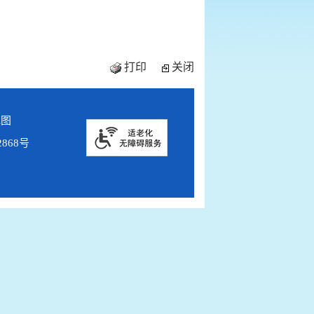
打印
关闭
地图
2868号