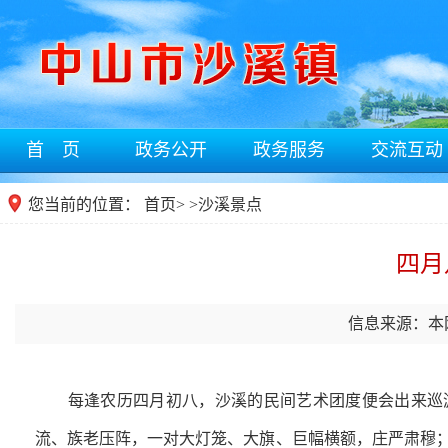
首 页
政务公开
政务服务
交流互动
您当前的位置：
首页
>
>
沙溪景点
四月
信息来源：本
每逢农历四月初八，沙溪的民间艺术团度便会出来巡游
流、族老压阵，一对大灯笼、大旗、巨幅横额，庄严肃穆