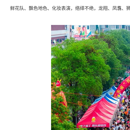
鲜花队、飘色地色、化妆表演，络绎不绝，龙翔、凤翥、