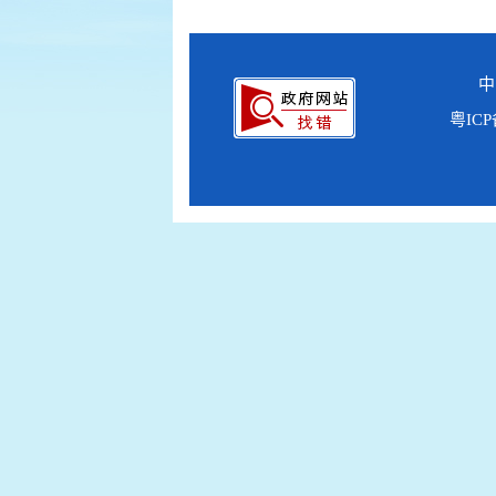
中
粤ICP