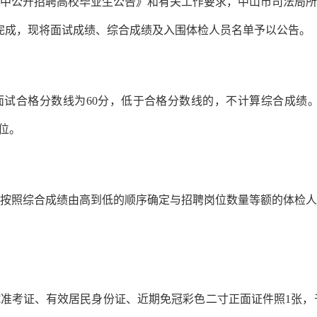
中公开招聘高校毕业生公告》和有关工作要求，中山市司法局所属
9日完成，现将面试成绩、综合成绩及入围体检人员名单予以公告。
合格分数线为60分，低于合格分数线的，不计算综合成绩。综
2位。
照综合成绩由高到低的顺序确定与招聘岗位数量等额的体检人
、有效居民身份证、近期免冠彩色二寸正面证件照1张，于202