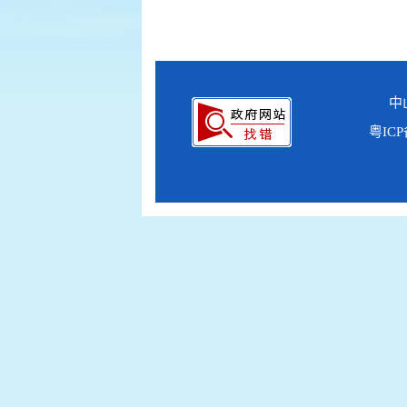
中
粤ICP