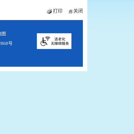
打印
关闭
地图
2868号