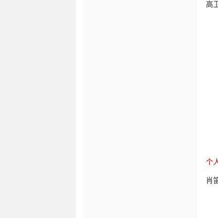
高
个
肖