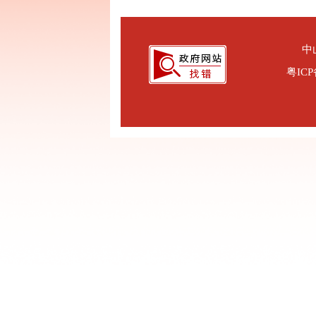
中
粤ICP