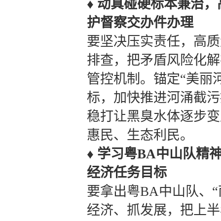
♦
动真碰硬标本兼治，
护督察交办件办理
要坚决压实责任，高质
排查，把矛盾风险化解
管控机制。锚定“美丽
标，加快推进河涌截污
稳打让黑臭水体逐步变
惠民、生态利民。
♦
学习粤BA中山队精
经济任务目标
要拿出粤BA中山队、
经济、抓发展，把上半