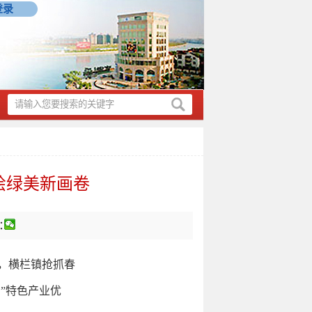
登录
绘绿美新画卷
：
，横栏镇抢抓春
”特色产业优