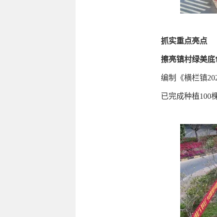
抓实重点亮点
擦亮镇村绿美底
编制《横栏镇2
已完成种植10