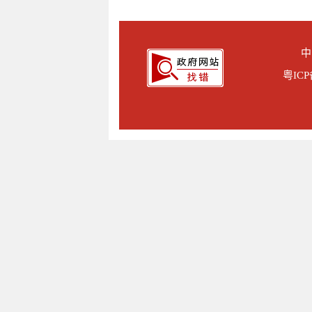
中
粤ICP