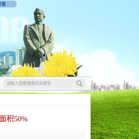
登录
积50%