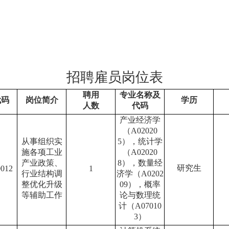
招聘雇员岗位表
聘用
专业名称及
代码
岗位简介
学历
人数
代码
产业经济学
（A02020
从事组织实
5），统计学
施各项工业
（A02020
产业政策、
8），数量经
研究生
0012
1
行业结构调
济学（A0202
整优化升级
09），概率
等辅助工作
论与数理统
计（A07010
3）