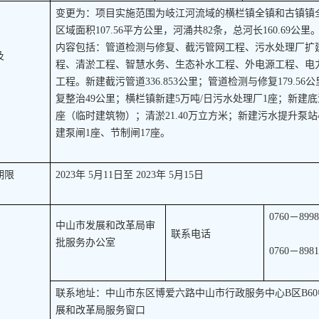
变更为：项目实施范围为岐江河流域的横栏镇全镇和古镇镇
区域面积107.56平方公里，河涌共82条，总河长160.69公
内容包括：管道检测与修复、截污管网工程、污水处理厂扩
及
程、清淤工程、智慧水务、生态补水工程、外电源工程、电
工程。新建截污管道336.853公里；管道检测与修复179.56
复整治49公里；横栏镇新建5万吨/日污水处理厂1座；新建底
座（临时建筑物）；清淤21.40万立方米；新建污水提升泵站
建泵闸1座、节制闸17座。
期限
2023年 5月11日至 2023年 5月15日
0760－8998
中山市发展和改革局审
联系电话
批服务办公室
0760－8981
联系地址：中山市东区博爱六路中山市行政服务中心B区B6
展和改革局服务窗口