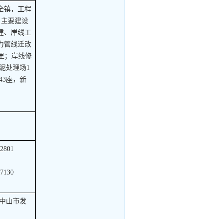
全镇，工程
里。主要建设
建、岸线工
力管线迁改
公里；岸线修
泥处理场1
43座，新
2801
7130
0中山市发