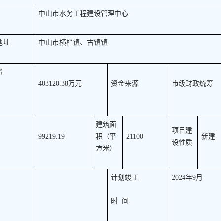
中山市水务工程建设管理中心
地址
中山市横栏镇、古镇镇
资
403120.38万元
资金来源
市级财政统筹
建筑面
项目建
99219.19
积（平
21100
新建
设性质
）
方米）
计划竣工
2024年9月
时  间