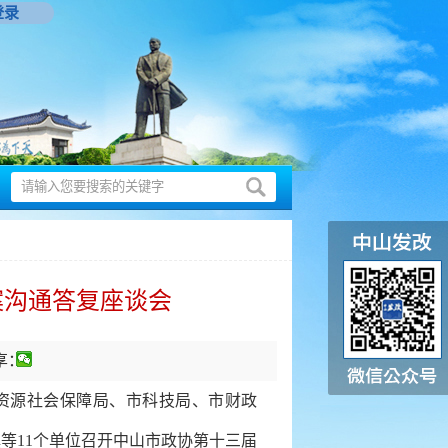
登录
案沟通答复座谈会
享：
资源社会保障局、
市
科技局、
市
财政
镇
等
11
个单位
召开中山市政协第十三届