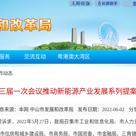
服务
交流互动
粤港澳大湾区
工作动态
三届一次会议推动新能源产业发展系列提
息来源：本网 中山市发展和改革局
发布日期：2022-06-02
分
理诉求，
202
2
年
5
月
27
日，我局召集市工业和信息化局
、
市
人力
市
住房和城乡建设局、
市
商务局、市国资委、市金融局、三角