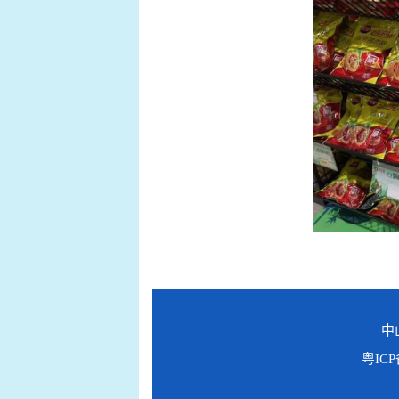
中
粤ICP