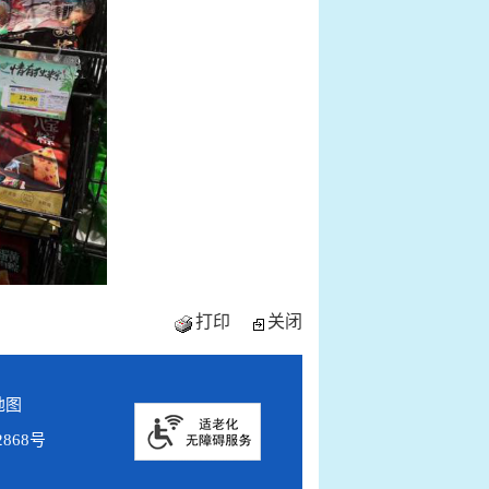
打印
关闭
地图
2868号