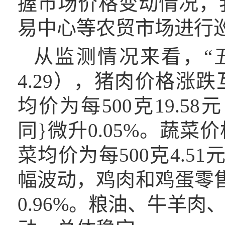
握市场价格变动情况，
易中心等农贸市场进行
从
监测
情况来看
，
“
4.29
）
，猪肉价格
涨跌
均价为每
500克19.5
同
}
微升
0.05%
。蔬菜价
菜均价为每500克4.51
幅波动，鸡肉和鸡蛋零
0.9
6
%。粮油、牛羊肉