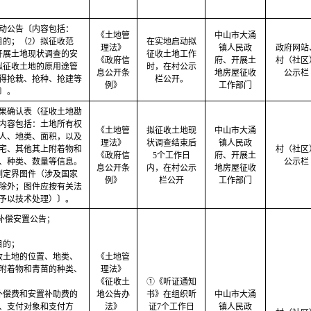
动公告〔内容包括：
《土地管
中山市大涌
目的；（2）拟征收范
在实地启动拟
理法》
镇人民政
政府网站
开展土地现状调查的安
征收土地工作
《政府信
府、开展土
村（社区
拟征收土地的原用途管
时，在村公示
息公开条
地房屋征收
公示栏
得抢栽、抢种、抢建等
栏公开。
例》
工作部门
〕。
果确认表（征收土地勘
内容包括：土地所有权
《土地管
拟征收土地现
中山市大涌
人、地类、面积，以及
理法》
状调查结束后
镇人民政
宅、其他其上附着物和
村（社区
《政府信
5个工作日
府、开展土
、种类、数量等信息。
公示栏
息公开条
内，在村公示
地房屋征收
测定界图件（涉及国家
例》
栏公开
工作部门
除外；图件应按有关法
予以技术处理）〕。
地补偿安置公告；
目的；
收土地的位置、地类、
《土地管
附着物和青苗的种类、
理法》
《征收土
①《听证通知
补偿费和安置补助费的
地公告办
书》在组织听
中山市大涌
、支付对象和支付方
法》
证7个工作日
镇人民政