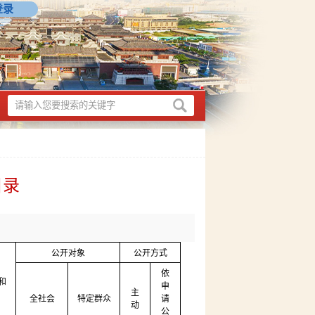
登录
目录
公开对象
公开方式
依
和
申
主
全社会
特定群众
请
动
公