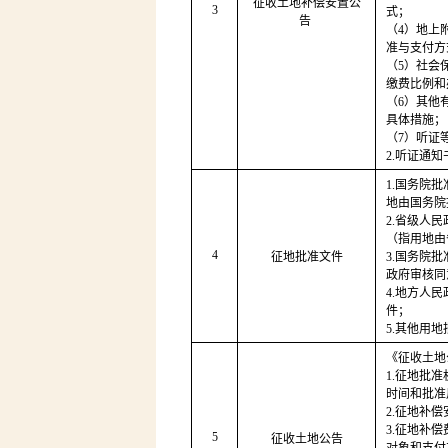
征收土地补偿安置公
3
式；
告 
（4）地上
准与支付方
（5）社会
缴费比例和
（6）其他
具体措施；
（7）听证
2.听证通知
1.国务院
地由国务院
2.省级人
（指用地由
4
征地批准文件
3.国务院
政府审核同
4.地方人
件；
5.其他用
《征收土地
1.征地批
时间和批准
2.征地补
3.征地补
5
征收土地公告