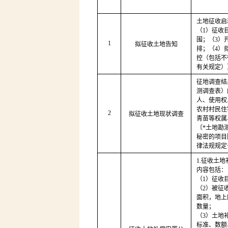
土地征收启
（1）征收
围；（3）
1
拟征收土地告知
排；（4）
控（包括不
有关规定）
征地调查结
测调查表）
人、使用权
农村村民住
2
拟征收土地现状调查
青苗等权属
〔*土地勘
秘密的项目
律法规规定
1.征收土
内容包括：
（1）征收
（2）被征
面积，地上
数量；
（3）土地
标准、数额