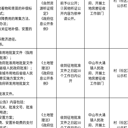
村（社区
《自然资
前予以公开；
府、开展土
公示栏
附着物和青苗的补偿标
源听证规
②其他听证公
地房屋征收
式；
定》
开内容为依申
工作部门
保障费用的筹集方法、
《政府信
请公开。
办法；
息公开条
有关征地补偿、安置的
例》
等救济途径。
书。
批准用地批复文件（指用
批准）；
民政府批准用地批复文件
《土地管
中山市大涌
收到征地批准
省级人民政府批准）；
理法》
镇人民政
文件之日起10
村（社区
批准城市用地后省级人民
《政府信
府、开展土
个工作日内公
公示栏
意实施方案文件；
息公开条
地房屋征收
开
民政府转发用地批复文
例》
工作部门
地批准文件。
公告》内容包括：
准机关、批准文号、批准
用途；
《土地管
中山市大涌
偿安置方案；
收到征地批准
理法》
镇人民政
偿费、安置补助费的支付
文件之日起10
村（社区
《政府信
府、开展土