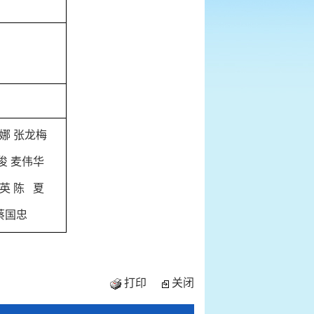
娜 张龙梅
能俊 麦伟华 
陈   夏 
 蔡国忠
打印
关闭