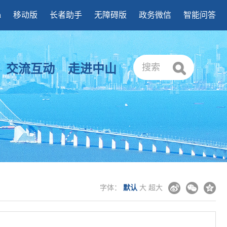
h
移动版
长者助手
无障碍版
政务微信
智能问答
交流互动
走进中山
搜索
字体：
默认
大
超大