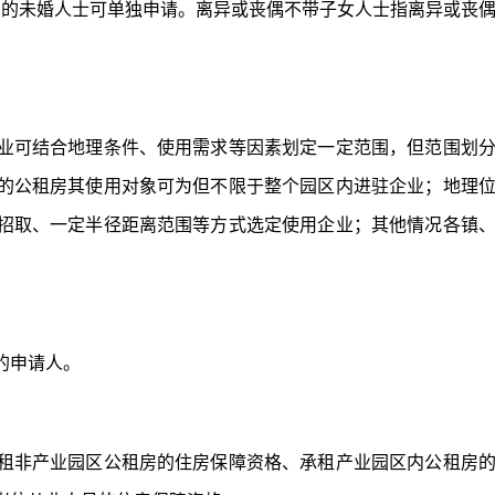
的未婚人士可单独申请。离异或丧偶不带子女人士指离异或丧
可结合地理条件、使用需求等因素划定一定范围，但范围划
的公租房其使用对象可为但不限于整个园区内进驻企业；地理
招取、一定半径距离范围等方式选定使用企业；其他情况各镇
的申请人。
非产业园区公租房的住房保障资格、承租产业园区内公租房