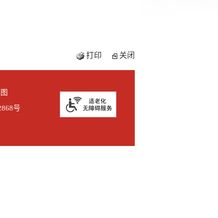
打印
关闭
地图
2868号