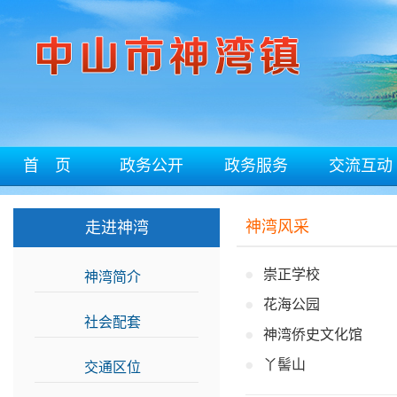
首 页
政务公开
政务服务
交流互动
神湾风采
走进神湾
崇正学校
神湾简介
>>
花海公园
社会配套
>>
神湾侨史文化馆
丫髻山
交通区位
>>