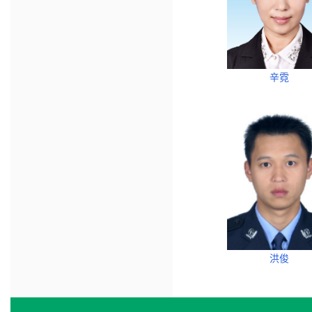
辛霓
洪俊