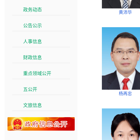
政务动态
>>
黄沛华
公告公示
>>
人事信息
>>
财政信息
>>
重点领域公开
>>
五公开
>>
杨再忠
文旅信息
>>